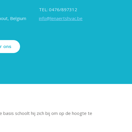
TEL: 0476/897312
out, Belgium
info@lenaertshvac.be
r ons
basis schoolt hij zich bij om op de hoogte te