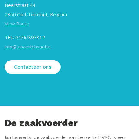
Neerstraat 44
2360 Oud-Turnhout, Belgium
View Route
TEL: 0476/897312
info@lenaertshvac.be
Contacteer ons
De zaakvoerder
Jan Lenaerts, de zaakvoerder van Lenaerts HVAC, is een