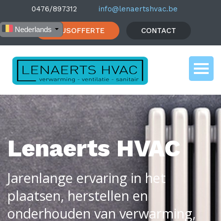
0476/897312
info@lenaertshvac.be
Nederlands
PRIJSOFFERTE
CONTACT
Lenaerts HVAC
Jarenlange ervaring in het
plaatsen, herstellen en
onderhouden van verwarming,