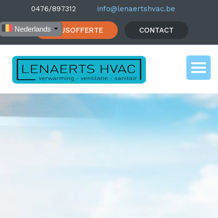
0476/897312
info@lenaertshvac.be
Nederlands
PRIJSOFFERTE
CONTACT