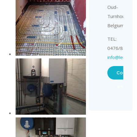
Oud-
Turnhout,
Belgium
TEL:
0476/897312
info@lenaerts
Contact
ons