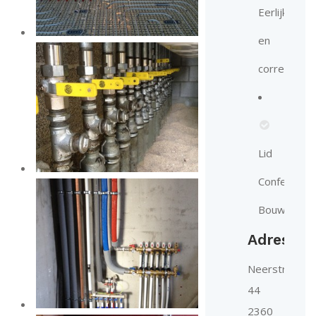
Eerlijkheid
en
correctheid
Lid
Confederat
Bouw
Adres
Neerstraat
44
2360