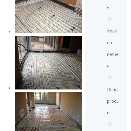
Kwaliteit
en
netheid
Duurzame
producten