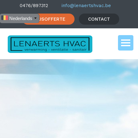
0476/897312
info@lenaertshvac.be
Nederlands
PRIJSOFFERTE
CONTACT