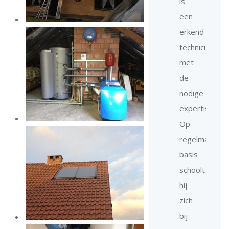
is
een
erkend
technicus
met
de
nodige
expertise.
Op
regelmatige
basis
schoolt
hij
zich
bij