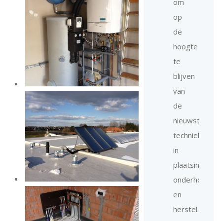
om
op
de
hoogte
te
blijven
van
de
nieuwste
technieken
in
plaatsing,
onderhoud
en
herstel.