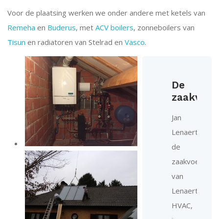
Voor de plaatsing werken we onder andere met ketels van
Remeha
en
Buderus
, met
ACV boilers
, zonneboilers van
Tisun
en radiatoren van Stelrad en
Vasco
.
De
zaakvoer
Jan
Lenaerts,
de
zaakvoerder
van
Lenaerts
HVAC,